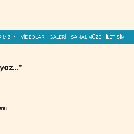
RİMİZ
VİDEOLAR
GALERİ
SANAL MÜZE
İLETİŞİM
yaz..."
amı