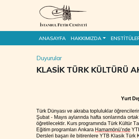
ANASAYFA
HAKKIMIZDA
ENSTİTÜLE
Duyurular
KLASİK TÜRK KÜLTÜRÜ A
Yurt Dı
Türk Dünyası ve akraba topluluklar öğrencilerin
Şubat - Mayıs aylarında hafta sonlarında ortak 
öğretilecektir.
Kurs programında
Türk Kültür Ta
Eğitim program
lar
ı
Ankara
Hamamönü’nde
YTB
Dersleri başarı ile bitirenlere
YTB
Klasik Türk K