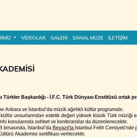
RİMİZ
VİDEOLAR
GALERİ
SANAL MÜZE
İLETİŞİM
KADEMİSİ
şı Türkler Başkanlığı - İ.F.C. Türk Dünyası Enstitüsü ortak p
e Ankara ve İstanbul’da müzik ağırlıklı kültür programıdır.
kültür unsurlarından estetik değeri yüksek klasik Türk müziği ese
rihi
konularında sohbet ve konferanslar da düzenlenecektir.
 binasında,
İstanbul’da
Beyazıt'ta
İstanbul Fetih Cemiyeti'nde
ültürü Akademisi sertifikası verilecektir.