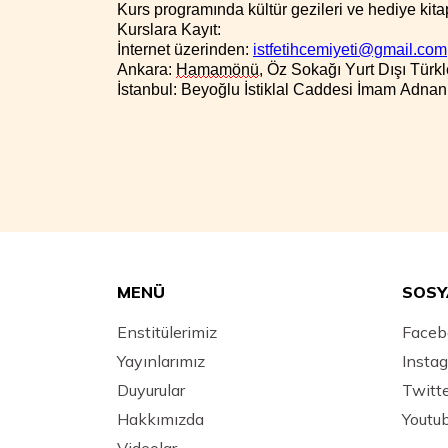
Kurs programında kültür gezileri ve hediye kita
Kurslara
Kayıt:
İnternet üzerinden:
istfetihcemiyeti@gmail.com
Ankara:
Hamamönü
, Öz Sokağı
Yurt Dışı Türk
İstanbul:
Beyoğlu İstiklal Caddesi İmam Adnan
MENÜ
SOSY
Enstitülerimiz
Faceb
Yayınlarımız
Insta
Duyurular
Twitt
Hakkımızda
Youtu