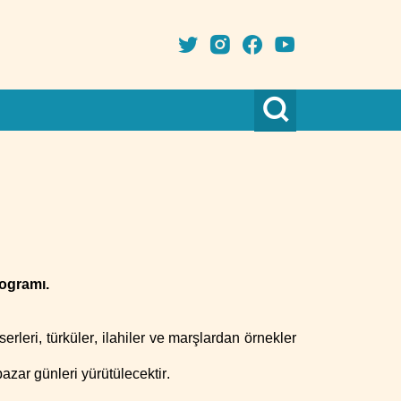
ro
gramı.
rleri, türküler, ilahiler ve marşlardan örnekler
pazar günleri
yürütülecektir.