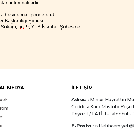
plar bulunmaktadır.
adresine mail göndererek.
ler Başkanlığ
ı Şubesi.
 Sokağı,
no
.
9, YTB İstanbul Şubesi
ne.
AL MEDYA
İLETİŞİM
ook
Adres :
Mimar Hayrettin Maha
Caddesi Kara Mustafa Paşa 
gram
Beyazıt / FATİH - İstanbul - 
er
be
E-Posta :
istfetihcemiyeti