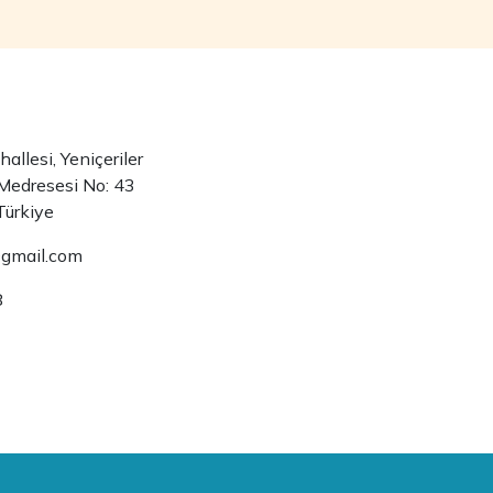
llesi, Yeniçeriler
Medresesi No: 43
Türkiye
@gmail.com
8