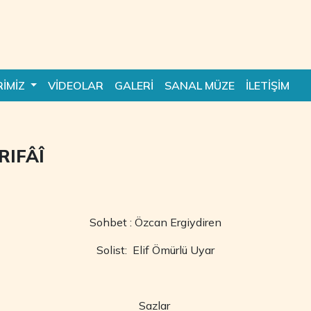
RİMİZ
VİDEOLAR
GALERİ
SANAL MÜZE
İLETİŞİM
 RIFÂÎ
Sohbet : Özcan Ergiydiren
Solist: Elif Ömürlü Uyar
Sazlar