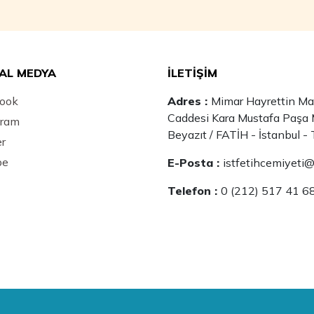
AL MEDYA
İLETİŞİM
ook
Adres :
Mimar Hayrettin Maha
Caddesi Kara Mustafa Paşa 
gram
Beyazıt / FATİH - İstanbul - 
er
be
E-Posta :
istfetihcemiyeti
Telefon :
0 (212) 517 41 6