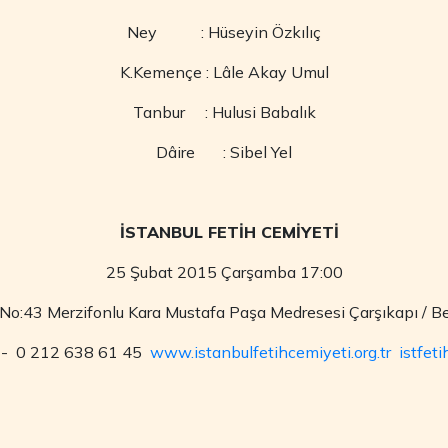
Ney : Hüseyin Özkılıç
K.Kemençe : Lâle Akay Umul
Tanbur : Hulusi Babalık
Dâire : Sibel Yel
İSTANBUL FETİH CEMİYETİ
25 Şubat 2015 Çarşamba 17:00
. No:43 Merzifonlu Kara Mustafa Paşa Medresesi Çarşıkapı / Be
8 - 0 212 638 61 45
www.
istanbulfetihcemiyeti
.
org.tr
istfet