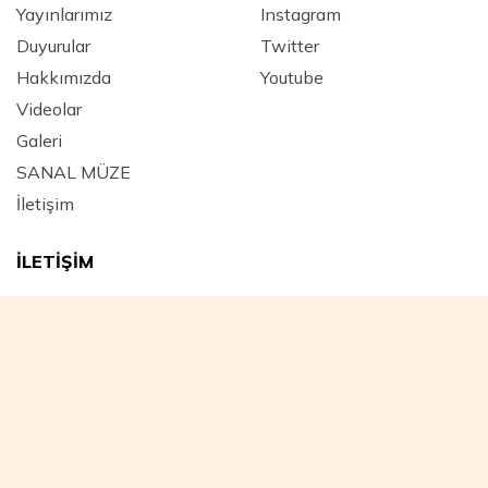
Yayınlarımız
Instagram
Duyurular
Twitter
Hakkımızda
Youtube
Videolar
Galeri
SANAL MÜZE
İletişim
İLETİŞİM
Adres :
Mimar Hayrettin Mahallesi, Yeniçeriler Caddesi
Kara Mustafa Paşa Medresesi No: 43 Beyazıt / FATİH -
İstanbul - Türkiye
E-Posta :
istfetihcemiyeti@gmail.com
Telefon :
0 (212) 517 41 68