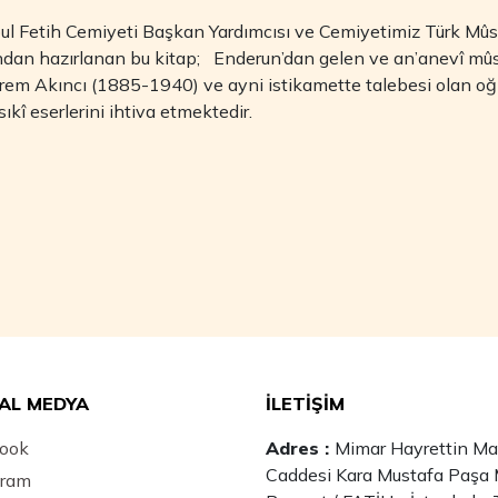
ul Fetih Cemiyeti Başkan Yardımcısı ve Cemiyetimiz Türk Mûsı
ndan hazırlanan bu kitap; Enderun’dan gelen ve an’anevî mû
em Akıncı (1885-1940) ve ayni istikamette talebesi olan oğl
ıkî eserlerini ihtiva etmektedir.
AL MEDYA
İLETİŞİM
ook
Adres :
Mimar Hayrettin Maha
Caddesi Kara Mustafa Paşa 
gram