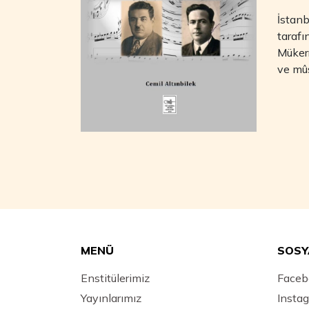
İstanb
tarafı
Mükerr
ve mûs
MENÜ
SOSY
Enstitülerimiz
Faceb
Yayınlarımız
Insta