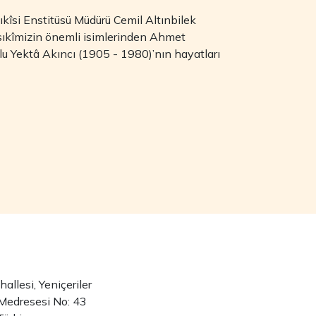
kîsi Enstitüsü Müdürü Cemil Altınbilek
sıkîmizin önemli isimlerinden Ahmet
u Yektâ Akıncı (1905 - 1980)’nın hayatları
llesi, Yeniçeriler
Medresesi No: 43