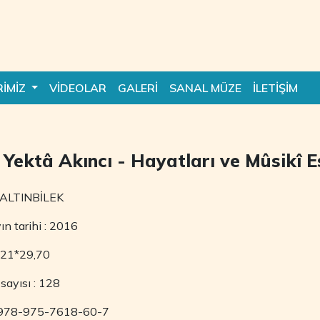
RİMİZ
VİDEOLAR
GALERİ
SANAL MÜZE
İLETİŞİM
ektâ Akıncı - Hayatları ve Mûsikî Es
 ALTINBİLEK
yın tarihi : 2016
: 21*29,70
sayısı : 128
978-975-7618-60-7