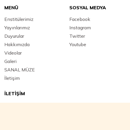
MENÜ
SOSYAL MEDYA
Enstitülerimiz
Facebook
Yayınlarımız
Instagram
Duyurular
Twitter
Hakkımızda
Youtube
Videolar
Galeri
SANAL MÜZE
İletişim
İLETİŞİM
Adres :
Mimar Hayrettin Mahallesi, Yeniçeriler Caddesi
Kara Mustafa Paşa Medresesi No: 43 Beyazıt / FATİH -
İstanbul - Türkiye