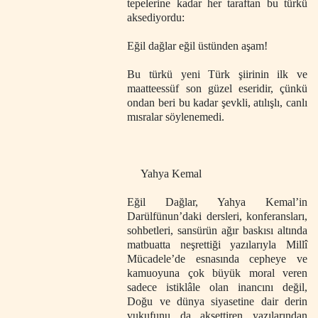
tepelerine kadar her taraftan bu türkü
aksediyordu:
Eğil dağlar eğil üstünden aşam!
Bu türkü yeni Türk şiirinin ilk ve
maatteessüf son güzel eseridir, çünkü
ondan beri bu kadar şevkli, atılışlı, canlı
mısralar söylenemedi.
Yahya Kemal
Eğil Dağlar, Yahya Kemal’in
Darülfünun’daki dersleri, konferansları,
sohbetleri, sansürün ağır
baskısı altında
matbuatta neşrettiği yazılarıyla Millî
Mücadele’de esnasında cepheye ve
kamuoyuna çok büyük moral veren
sadece istiklâle olan inancını değil,
Doğu ve dünya siyasetine dair derin
vukufunu da aksettiren yazılarından