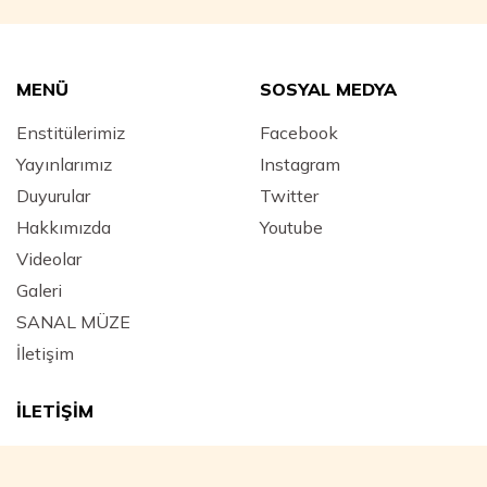
MENÜ
SOSYAL MEDYA
Enstitülerimiz
Facebook
Yayınlarımız
Instagram
Duyurular
Twitter
Hakkımızda
Youtube
Videolar
Galeri
SANAL MÜZE
İletişim
İLETİŞİM
Adres :
Mimar Hayrettin Mahallesi, Yeniçeriler Caddesi
Kara Mustafa Paşa Medresesi No: 43 Beyazıt / FATİH -