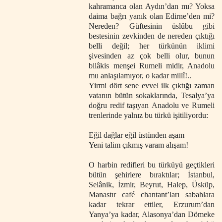
kahramanca olan Aydın’dan mı? Yoksa
daima bağrı yanık olan Edirne’den mi?
Nereden? Güftesinin üslûbu gibi
bestesinin zevkinden de nereden çıktığı
belli değil; her türkünün iklimi
şivesinden az çok belli olur, bunun
bilâkis menşei Rumeli midir, Anadolu
mu anlaşılamıyor, o kadar millî!..
Yirmi dört sene evvel ilk çıktığı zaman
vatanın bütün sokaklarında, Tesalya’ya
doğru redif taşıyan
Anadolu ve Rumeli
trenlerinde yalnız bu türkü işitiliyordu:
Eğil dağlar eğil üstünden aşam
Yeni talim çıkmış varam alışam!
O harbin redifleri bu türküyü geçtikleri
bütün şehirlere bıraktılar; İstanbul,
Selânik, İzmir, Beyrut,
Halep, Üsküp,
Manastır café chantant’ları sabahlara
kadar tekrar ettiler, Erzurum’dan
Yanya’ya kadar, Alasonya’dan Dömeke