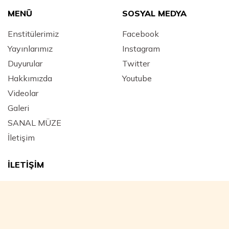
MENÜ
SOSYAL MEDYA
Enstitülerimiz
Facebook
Yayınlarımız
Instagram
Duyurular
Twitter
Hakkımızda
Youtube
Videolar
Galeri
SANAL MÜZE
İletişim
İLETİŞİM
Adres :
Mimar Hayrettin Mahallesi, Yeniçeriler Caddesi
Kara Mustafa Paşa Medresesi No: 43 Beyazıt / FATİH -
İstanbul - Türkiye