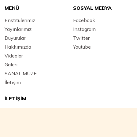
MENÜ
SOSYAL MEDYA
Enstitülerimiz
Facebook
Yayınlarımız
Instagram
Duyurular
Twitter
Hakkımızda
Youtube
Videolar
Galeri
SANAL MÜZE
İletişim
İLETİŞİM
Adres :
Mimar Hayrettin Mahallesi, Yeniçeriler Caddesi
Kara Mustafa Paşa Medresesi No: 43 Beyazıt / FATİH -
İstanbul - Türkiye